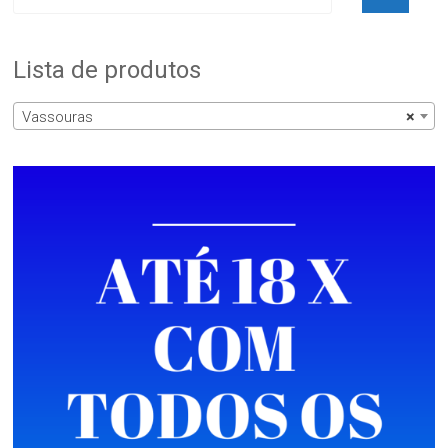
Lista de produtos
Vassouras
×