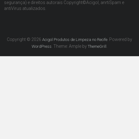
segurança) e direitos autorais Copyright©Acigol, anrtiSpam e
antiVirus atualizados.
Copyright © 2026
. Powered by
Acigol Produtos de Limpeza no Recife
. Theme: Ample by
.
WordPress
ThemeGrill