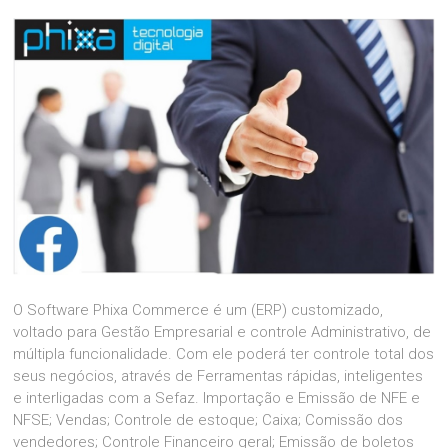
O Software Phixa Commerce é um (ERP) customizado,
voltado para Gestão Empresarial e controle Administrativo, de
múltipla funcionalidade. Com ele poderá ter controle total dos
seus negócios, através de Ferramentas rápidas, inteligentes
e interligadas com a Sefaz. Importação e Emissão de NFE e
NFSE; Vendas; Controle de estoque; Caixa; Comissão dos
vendedores; Controle Financeiro geral; Emissão de boletos