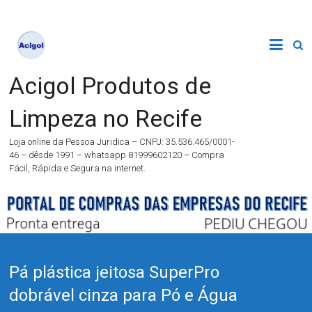
Acigol Produtos de
Limpeza no Recife
Loja online da Pessoa Juridica – CNPJ: 35.536.465/0001-
46 – dêsde 1991 – whatsapp 81999602120 – Compra
Fácil, Rápida e Segura na internet.
Pá plástica jeitosa SuperPro
dobrável cinza para Pó e Água