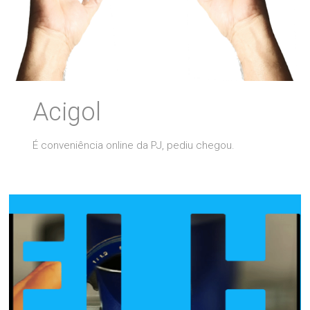
Acigol
É conveniência online da PJ, pediu chegou.