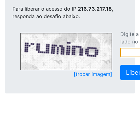
Para liberar o acesso
do IP
216.73.217.18
,
responda ao desafio abaixo.
Digite 
lado no
[trocar imagem]