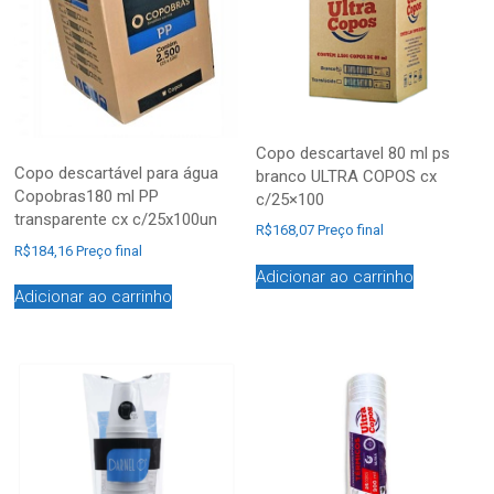
Copo descartavel 80 ml ps
Copo descartável para água
branco ULTRA COPOS cx
Copobras180 ml PP
c/25×100
transparente cx c/25x100un
R$
168,07
Preço final
R$
184,16
Preço final
Adicionar ao carrinho
Adicionar ao carrinho