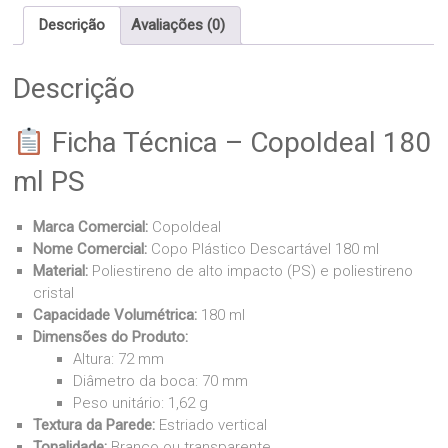
Descrição
Avaliações (0)
Descrição
Ficha Técnica – CopoIdeal 180
ml PS
Marca Comercial:
CopoIdeal
Nome Comercial:
Copo Plástico Descartável 180 ml
Material:
Poliestireno de alto impacto (PS) e poliestireno
cristal
Capacidade Volumétrica:
180 ml
Dimensões do Produto:
Altura: 72 mm
Diâmetro da boca: 70 mm
Peso unitário: 1,62 g
Textura da Parede:
Estriado vertical
Tonalidade:
Branco ou transparente