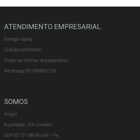
ATENDIMENTO EMPRESARIAL
Entrega rápida
Grande sortimento
Todas as formas de pagamento
Whatsapp (81)999602120
SOMOS
Acigol
Rua Alaíde, 164 Cordeiro
CEP 50.721-080 Recife – Pe.