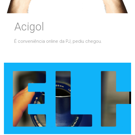
Acigol
É conveniência online da PJ, pediu chegou.