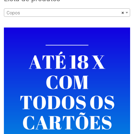
Copos
×