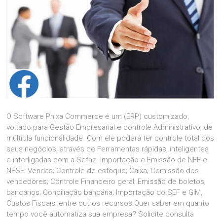
O Software Phixa Commerce é um (ERP) customizado,
voltado para Gestão Empresarial e controle Administrativo, de
múltipla funcionalidade. Com ele poderá ter controle total dos
seus negócios, através de Ferramentas rápidas, inteligentes
e interligadas com a Sefaz. Importação e Emissão de NFE e
NFSE; Vendas; Controle de estoque; Caixa; Comissão dos
vendedores; Controle Financeiro geral; Emissão de boletos
bancários; Conciliação bancária; Importação do SEF e GIM,
Custos Fiscais; entre outros recursos.Quer saber em quanto
tempo você automatiza sua empresa? Solicite consulta