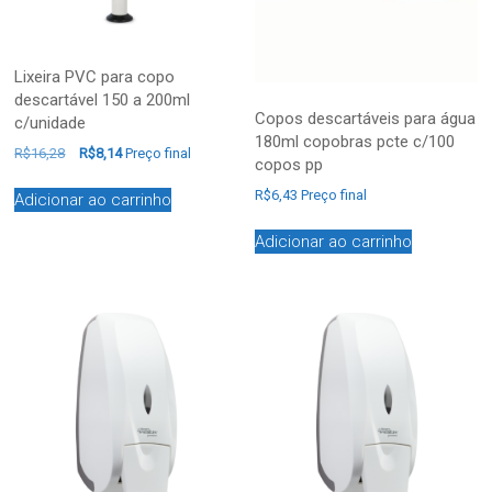
Lixeira PVC para copo
descartável 150 a 200ml
Copos descartáveis para água
c/unidade
180ml copobras pcte c/100
R$
16,28
R$
8,14
Preço final
copos pp
R$
6,43
Preço final
Adicionar ao carrinho
Adicionar ao carrinho