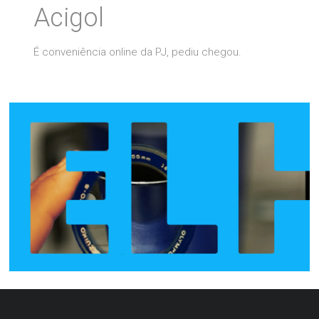
Acigol
É conveniência online da PJ, pediu chegou.