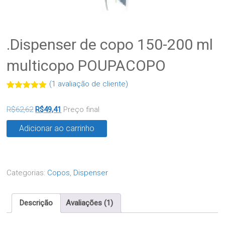
.Dispenser de copo 150-200 ml
multicopo POUPACOPO
(
1
avaliação de cliente)
Avaliado
1
como
5.00
R$
62,62
R$
49,41
Preço final
de 5, com
baseado
em
Adicionar ao carrinho
avaliação
de cliente
Categorias:
Copos
,
Dispenser
Descrição
Avaliações (1)