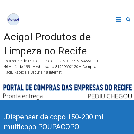
Acigol Produtos de
Limpeza no Recife
Loja online da Pessoa Juridica – CNPJ: 35.536.465/0001-
46 – dêsde 1991 – whatsapp 81999602120 – Compra
Fácil, Rápida e Segura na internet.
.Dispenser de copo 150-200 ml
multicopo POUPACOPO