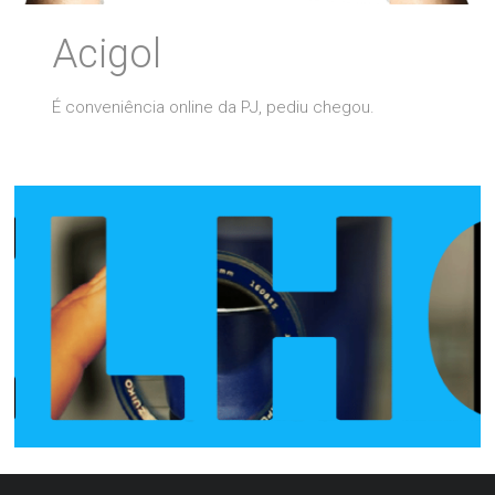
Acigol
É conveniência online da PJ, pediu chegou.