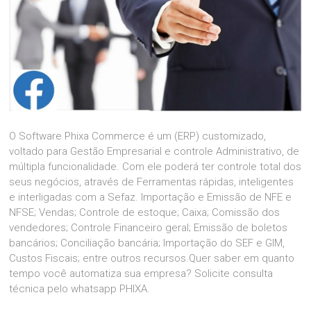
O Software Phixa Commerce é um (ERP) customizado,
voltado para Gestão Empresarial e controle Administrativo, de
múltipla funcionalidade. Com ele poderá ter controle total dos
seus negócios, através de Ferramentas rápidas, inteligentes
e interligadas com a Sefaz. Importação e Emissão de NFE e
NFSE; Vendas; Controle de estoque; Caixa; Comissão dos
vendedores; Controle Financeiro geral; Emissão de boletos
bancários; Conciliação bancária; Importação do SEF e GIM,
Custos Fiscais; entre outros recursos.Quer saber em quanto
tempo você automatiza sua empresa? Solicite consulta
técnica pelo whatsapp PHIXA.