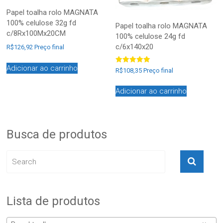
Papel toalha rolo MAGNATA
100% celulose 32g fd
Papel toalha rolo MAGNATA
c/8Rx100Mx20CM
100% celulose 24g fd
c/6x140x20
R$
126,92
Preço final
Adicionar ao carrinho
Avaliação
R$
108,35
Preço final
5.00
de 5
Adicionar ao carrinho
Busca de produtos
Lista de produtos