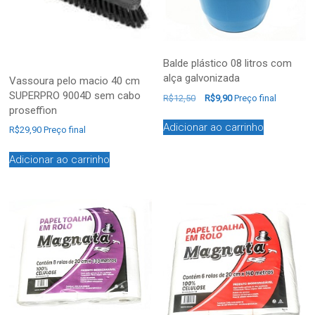
Balde plástico 08 litros com
alça galvonizada
Vassoura pelo macio 40 cm
SUPERPRO 9004D sem cabo
R$
12,50
R$
9,90
Preço final
proseffion
Adicionar ao carrinho
R$
29,90
Preço final
Adicionar ao carrinho