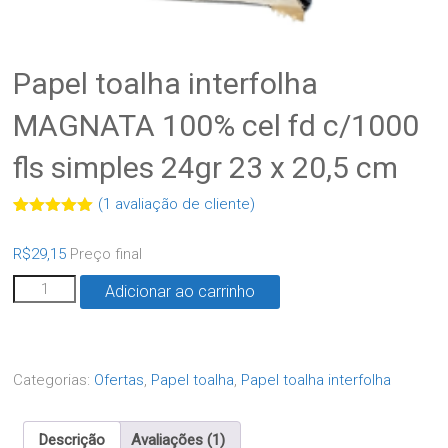
Papel toalha interfolha
MAGNATA 100% cel fd c/1000
fls simples 24gr 23 x 20,5 cm
(
1
avaliação de cliente)
Avaliado
1
como
5.00
R$
29,15
Preço final
de 5, com
baseado
em
Adicionar ao carrinho
avaliação
de cliente
Categorias:
Ofertas
,
Papel toalha
,
Papel toalha interfolha
Descrição
Avaliações (1)