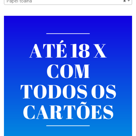
Papel toalha
×