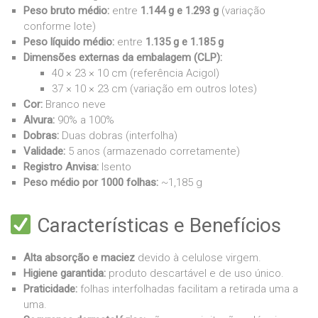
Peso bruto médio:
entre
1.144 g e 1.293 g
(variação
conforme lote)
Peso líquido médio:
entre
1.135 g e 1.185 g
Dimensões externas da embalagem (CLP):
40 × 23 × 10 cm (referência Acigol)
37 × 10 × 23 cm (variação em outros lotes)
Cor:
Branco neve
Alvura:
90% a 100%
Dobras:
Duas dobras (interfolha)
Validade:
5 anos (armazenado corretamente)
Registro Anvisa:
Isento
Peso médio por 1000 folhas:
~1,185 g
Características e Benefícios
Alta absorção e maciez
devido à celulose virgem.
Higiene garantida:
produto descartável e de uso único.
Praticidade:
folhas interfolhadas facilitam a retirada uma a
uma.