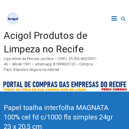
Acigol Produtos de
Limpeza no Recife
Loja online da Pessoa Juridica – CNPJ: 35.536.465/0001-
46 – dêsde 1991 – whatsapp 81999602120 – Compra
Fácil, Rápida e Segura na internet.
Papel toalha interfolha MAGNATA
100% cel fd c/1000 fls simples 24gr
23 x 20,5 cm