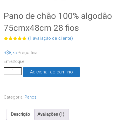
Pano de chão 100% algodão
75cmx48cm 28 fios
(
1
avaliação de cliente)
Avaliado
1
como
5.00
R$
8,75
Preço final
de 5, com
baseado
Em estoque
em
avaliação
de cliente
Adicionar ao carrinho
Categoria:
Panos
Descrição
Avaliações (1)