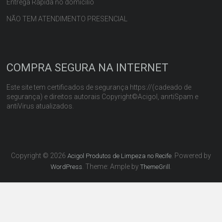
Entrega Rápida no domicílio
NÃO TEM ATENDIMENTO PRESENCIAL
COMPRA SEGURA NA INTERNET
Este site tem certificados de segurança https://(cadeado de
segurança) e direitos autorais Copyright©Acigol, anrtiSpam e
antiVirus atualizados.
Copyright © 2026
. Powered by
Acigol Produtos de Limpeza no Recife
. Theme: Ample by
.
WordPress
ThemeGrill