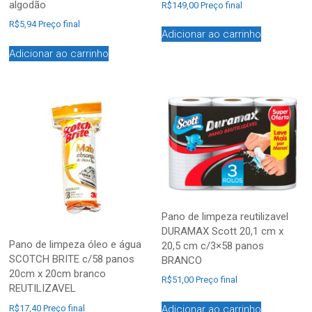
algodão
R$
149,00
Preço final
R$
5,94
Preço final
Adicionar ao carrinho
Adicionar ao carrinho
Pano de limpeza reutilizavel
DURAMAX Scott 20,1 cm x
Pano de limpeza óleo e água
20,5 cm c/3×58 panos
SCOTCH BRITE c/58 panos
BRANCO
20cm x 20cm branco
R$
51,00
Preço final
REUTILIZAVEL
Adicionar ao carrinho
R$
17,40
Preço final