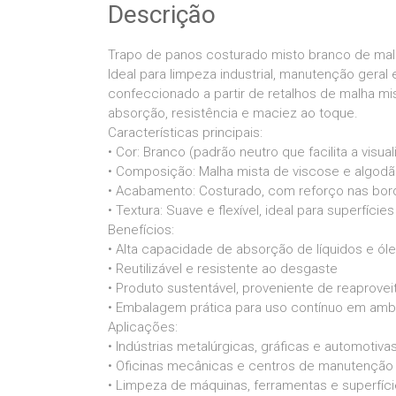
Descrição
Trapo de panos costurado misto branco de malh
Ideal para limpeza industrial, manutenção geral
confeccionado a partir de retalhos de malha mi
absorção, resistência e maciez ao toque.
Características principais:
• Cor: Branco (padrão neutro que facilita a visua
• Composição: Malha mista de viscose e algodão
• Acabamento: Costurado, com reforço nas bord
• Textura: Suave e flexível, ideal para superfície
Benefícios:
• Alta capacidade de absorção de líquidos e ól
• Reutilizável e resistente ao desgaste
• Produto sustentável, proveniente de reaprovei
• Embalagem prática para uso contínuo em ambi
Aplicações:
• Indústrias metalúrgicas, gráficas e automotiva
• Oficinas mecânicas e centros de manutenção
• Limpeza de máquinas, ferramentas e superfíci