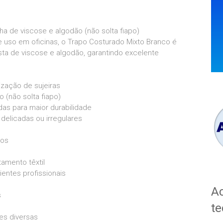
a de viscose e algodão (não solta fiapo)
 e uso em oficinas, o Trapo Costurado Mixto Branco é
sta de viscose e algodão, garantindo excelente
lização de sujeiras
 (não solta fiapo)
as para maior durabilidade
s delicadas ou irregulares
eos
tamento têxtil
entes profissionais
Ac
s
te
es diversas