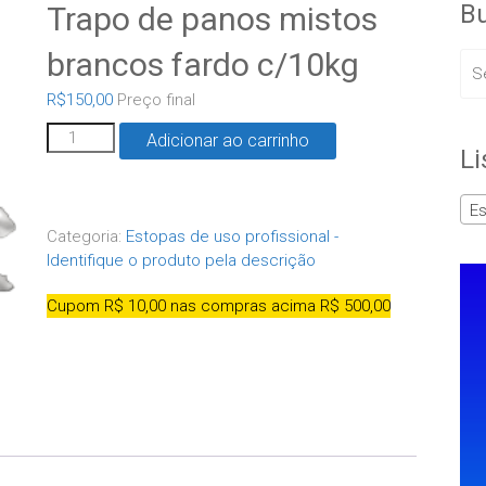
Bu
Trapo de panos mistos
brancos fardo c/10kg
R$
150,00
Preço final
Adicionar ao carrinho
Li
Est
Categoria:
Estopas de uso profissional -
Identifique o produto pela descrição
Cupom R$ 10,00 nas compras acima R$ 500,00