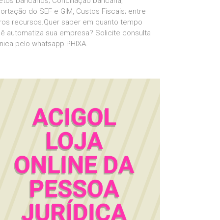
etos bancários; Conciliação bancária;
ortação do SEF e GIM, Custos Fiscais; entre
ros recursos.Quer saber em quanto tempo
ê automatiza sua empresa? Solicite consulta
nica pelo whatsapp PHIXA.