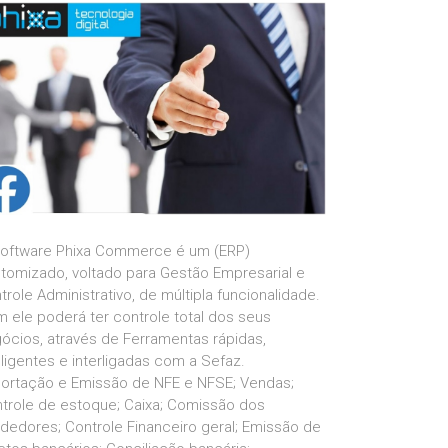
oftware Phixa Commerce é um (ERP)
tomizado, voltado para Gestão Empresarial e
trole Administrativo, de múltipla funcionalidade.
 ele poderá ter controle total dos seus
ócios, através de Ferramentas rápidas,
eligentes e interligadas com a Sefaz.
ortação e Emissão de NFE e NFSE; Vendas;
trole de estoque; Caixa; Comissão dos
dedores; Controle Financeiro geral; Emissão de