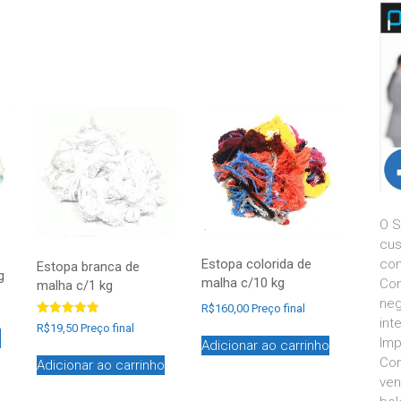
O S
cus
con
Estopa colorida de
Estopa branca de
g
malha c/10 kg
Com
malha c/1 kg
neg
R$
160,00
Preço final
int
Avaliação
R$
19,50
Preço final
5.00
o
Imp
Adicionar ao carrinho
de 5
Con
Adicionar ao carrinho
ven