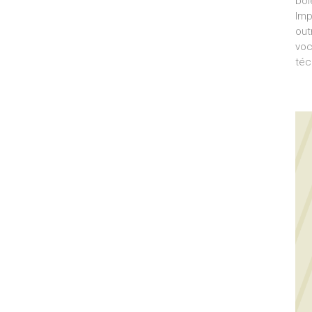
bol
Imp
out
voc
téc