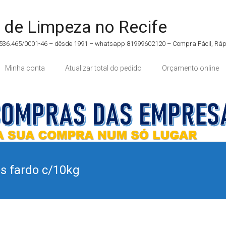
 de Limpeza no Recife
5.536.465/0001-46 – dêsde 1991 – whatsapp 81999602120 – Compra Fácil, Rápi
Minha conta
Atualizar total do pedido
Orçamento online
s fardo c/10kg