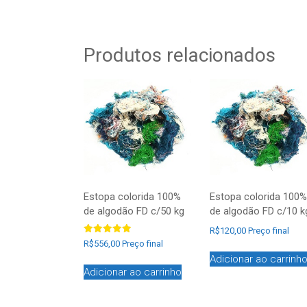
Produtos relacionados
Estopa colorida 100%
Estopa colorida 100%
de algodão FD c/50 kg
de algodão FD c/10 k
R$
120,00
Preço final
Avaliação
R$
556,00
Preço final
5.00
de 5
Adicionar ao carrinh
Adicionar ao carrinho