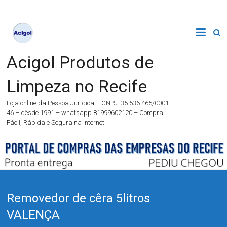
Acigol Produtos de
Limpeza no Recife
Loja online da Pessoa Juridica – CNPJ: 35.536.465/0001-
46 – dêsde 1991 – whatsapp 81999602120 – Compra
Fácil, Rápida e Segura na internet.
Removedor de cêra 5litros
VALENÇA