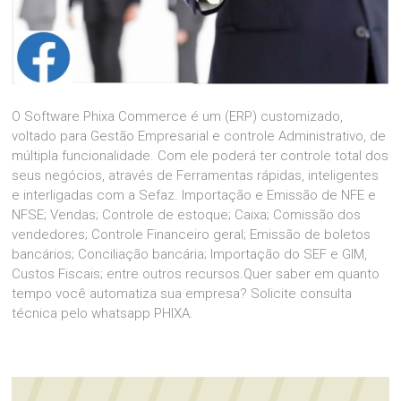
O Software Phixa Commerce é um (ERP) customizado,
voltado para Gestão Empresarial e controle Administrativo, de
múltipla funcionalidade. Com ele poderá ter controle total dos
seus negócios, através de Ferramentas rápidas, inteligentes
e interligadas com a Sefaz. Importação e Emissão de NFE e
NFSE; Vendas; Controle de estoque; Caixa; Comissão dos
vendedores; Controle Financeiro geral; Emissão de boletos
bancários; Conciliação bancária; Importação do SEF e GIM,
Custos Fiscais; entre outros recursos.Quer saber em quanto
tempo você automatiza sua empresa? Solicite consulta
técnica pelo whatsapp PHIXA.