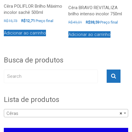
Cêra POLIFLOR Brilho Máximo
Cêra BRAVO REVITALIZA
incolor sachê 500ml
brilho intenso incolor 750ml
R$
15,73
R$
12,71
Preço final
R$
49,01
R$
38,59
Preço final
Adicionar ao carrinho
Adicionar ao carrinho
Busca de produtos
Lista de produtos
Cêras
×