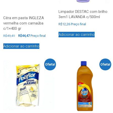
Limpador DESTAC com brilho
3em1 LAVANDA c/500ml
Cêra em pasta INGLEZA
vermelha com carnaúba
R$
12,26
Preço final
c/1×400 gr
Adicionar ao carrinho
R$
49,41
R$
44,47
Preço final
Adicionar ao carrinho
Oferta!
Oferta!