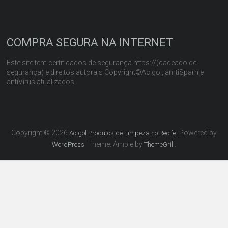
COMPRA SEGURA NA INTERNET
Este site tem certificados de segurança https://(cadeado de
segurança) e direitos autorais Copyright©Acigol, anrtiSpam e
antiVirus atualizados.
Copyright © 2026
. Powered by
Acigol Produtos de Limpeza no Recife
. Theme: Ample by
.
WordPress
ThemeGrill