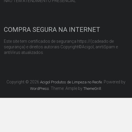
NÃO TEM ATENDIMENTO PRESENCIAL
COMPRA SEGURA NA INTERNET
Este site tem certificados de segurança https://(cadeado de
segurança) e direitos autorais Copyright©Acigol, anrtiSpam e
antiVirus atualizados.
Copyright © 2026
. Powered by
Acigol Produtos de Limpeza no Recife
. Theme: Ample by
.
WordPress
ThemeGrill