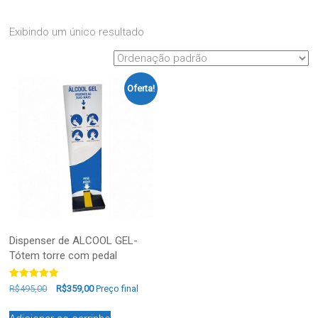
Exibindo um único resultado
Oferta!
Dispenser de ALCOOL GEL-
Tótem torre com pedal
Avaliação
R$
495,00
R$
359,00
Preço final
5.00
de 5