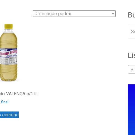
Bu
Li
Si
uido VALENÇA c/1 lt
 final
o carrinho