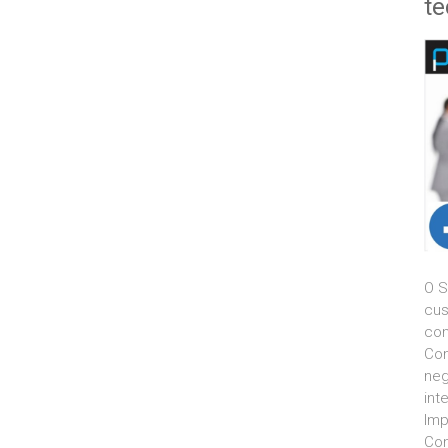
te
O S
cus
con
Com
neg
int
Imp
Con