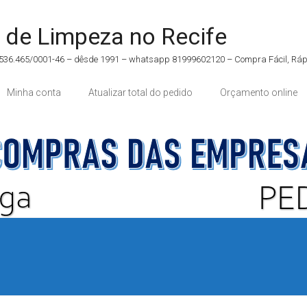
 de Limpeza no Recife
5.536.465/0001-46 – dêsde 1991 – whatsapp 81999602120 – Compra Fácil, Rápi
Minha conta
Atualizar total do pedido
Orçamento online