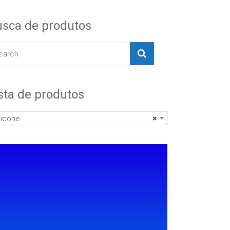
sca de produtos
sta de produtos
licone
×