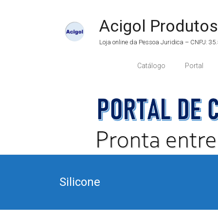
Acigol Produtos
Loja online da Pessoa Juridica – CNPJ: 3
Catálogo
Portal
Silicone