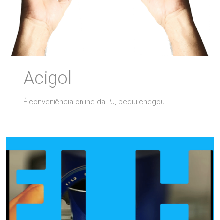
Acigol
É conveniência online da PJ, pediu chegou.