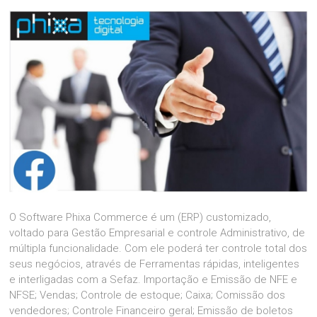
O Software Phixa Commerce é um (ERP) customizado,
voltado para Gestão Empresarial e controle Administrativo, de
múltipla funcionalidade. Com ele poderá ter controle total dos
seus negócios, através de Ferramentas rápidas, inteligentes
e interligadas com a Sefaz. Importação e Emissão de NFE e
NFSE; Vendas; Controle de estoque; Caixa; Comissão dos
vendedores; Controle Financeiro geral; Emissão de boletos