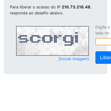
Para liberar o acesso
do IP
216.73.216.48
,
responda ao desafio abaixo.
Digite 
lado no
[trocar imagem]