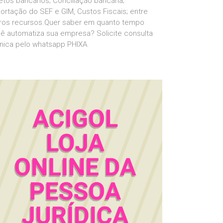
etos bancários; Conciliação bancária;
ortação do SEF e GIM, Custos Fiscais; entre
ros recursos.Quer saber em quanto tempo
ê automatiza sua empresa? Solicite consulta
nica pelo whatsapp PHIXA.