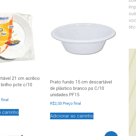
bol
Imp
out
voc
téc
tável 21 cm acrilico
Prato fundo 15 cm descartável
brilho pcte c/10
de plástico branco ps C/10
unidades PF15
 final
R$
2,03
Preço final
o carrinho
Adicionar ao carrinho