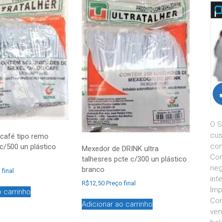
O S
cus
café tipo remo
con
c/500 un plástico
Mexedor de DRINK ultra
Com
talhesres pcte c/300 un plástico
neg
branco
 final
int
R$
12,50
Preço final
Imp
o carrinho
Con
Adicionar ao carrinho
ven