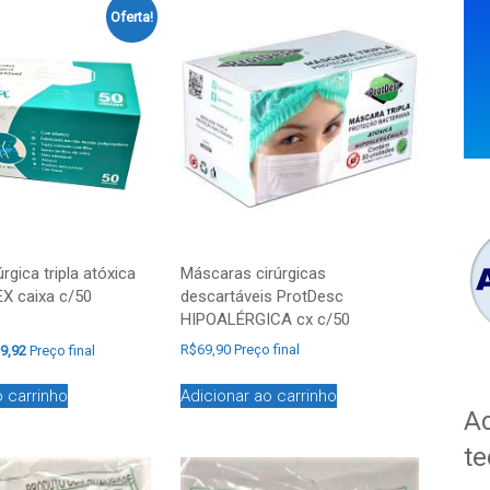
Oferta!
Máscaras cirúrgicas
rgica tripla atóxica
descartáveis ProtDesc
X caixa c/50
HIPOALÉRGICA cx c/50
R$
69,90
Preço final
9,92
Preço final
Adicionar ao carrinho
o carrinho
Ac
te