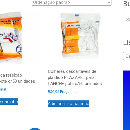
Bu
Li
De
Colheres descartáveis de
ica refeição
plastico PLAZAPEL para
cte c/50 unidades
LANCHE pcte c/50 unidades
inal
R$
6,95
Preço final
o carrinho
Adicionar ao carrinho