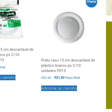
Oferta!
15 cm descartável de
anco ps C/10
R15
Prato raso 15 cm descartável de
plástico branco ps C/10
inal
unidades PR15
o carrinho
R$
2,45
R$
1,99
Preço final
Adicionar ao carrinho