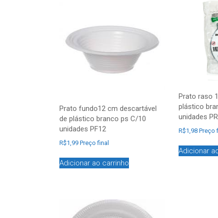
Prato raso 
plástico br
Prato fundo12 cm descartável
unidades P
de plástico branco ps C/10
unidades PF12
R$
1,98
Preço f
R$
1,99
Preço final
Adicionar a
Adicionar ao carrinho