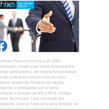
oftware Phixa Commerce é um (ERP)
tomizado, voltado para Gestão Empresarial e
trole Administrativo, de múltipla funcionalidade.
 ele poderá ter controle total dos seus
ócios, através de Ferramentas rápidas,
eligentes e interligadas com a Sefaz.
ortação e Emissão de NFE e NFSE; Vendas;
trole de estoque; Caixa; Comissão dos
dedores; Controle Financeiro geral; Emissão de