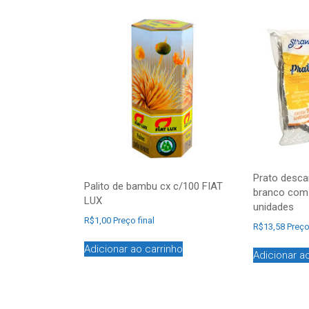
Prato descar
Palito de bambu cx c/100 FIAT
branco com 
LUX
unidades
R$
1,00
Preço final
R$
13,58
Preço
Adicionar ao carrinho
Adicionar a