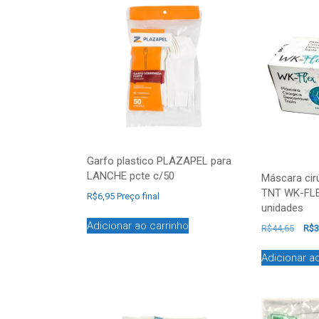
Garfo plastico PLAZAPEL para
LANCHE pcte c/50
Máscara cirú
TNT WK-FLE
R$
6,95
Preço final
unidades
Adicionar ao carrinho
R$
44,65
R$
3
Adicionar a