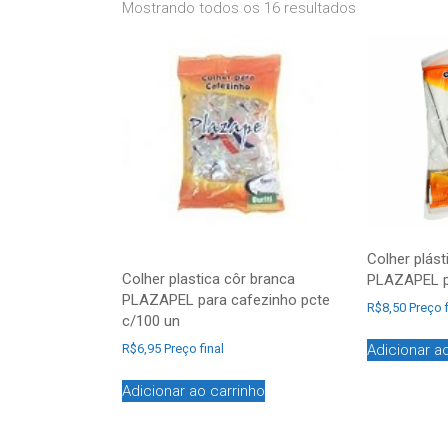
Mostrando todos os 16 resultados
Colher plást
Colher plastica côr branca
PLAZAPEL p
PLAZAPEL para cafezinho pcte
R$
8,50
Preço f
c/100 un
Adicionar a
R$
6,95
Preço final
Adicionar ao carrinho